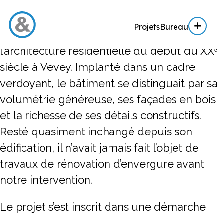
Construit en 1913, le chalet de Pomey est
Projets
Bureau
un témoignage remarquable de
l’architecture résidentielle du début du XXᵉ
Menu
siècle à Vevey. Implanté dans un cadre
verdoyant, le bâtiment se distinguait par sa
Projets
volumétrie généreuse, ses façades en bois
Architecture
et la richesse de ses détails constructifs.
Architecture d’intérieur
Resté quasiment inchangé depuis son
Réalisation
édification, il n’avait jamais fait l’objet de
travaux de rénovation d’envergure avant
Expertise AE / AI
notre intervention.
Expertise immobilière
Le projet s’est inscrit dans une démarche
Bureau