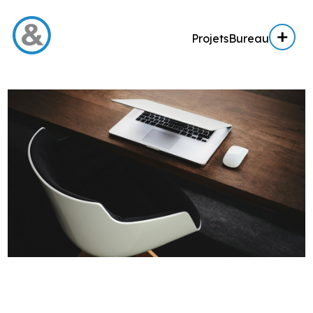
Projets
Bureau
Menu
Projets
Architecture
Architecture d’intérieur
Réalisation
Expertise AE / AI
Expertise immobilière
Bureau