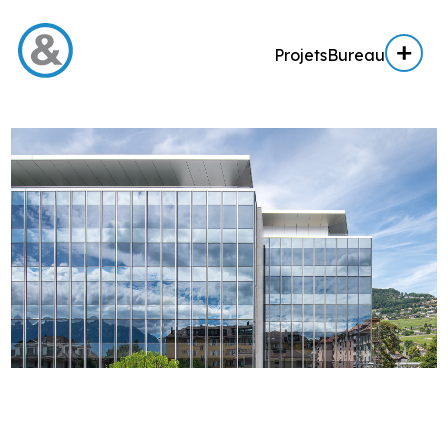
Projets
Bureau
Menu
Projets
Architecture
Architecture d’intérieur
Réalisation
Expertise AE / AI
Expertise immobilière
Bureau