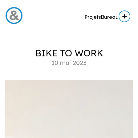
Projets
Bureau
Menu
BIKE TO WORK
Projets
10 mai 2023
Architecture
Architecture d’intérieur
Réalisation
Expertise AE / AI
Expertise immobilière
Bureau