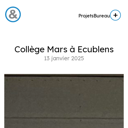
Projets
Bureau
Menu
Collège Mars à Ecublens
Projets
13 janvier 2025
Architecture
Architecture d’intérieur
Réalisation
Expertise AE / AI
Expertise immobilière
Bureau