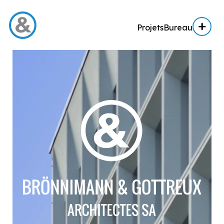
Projets
Bureau
Menu
Projets
Architecture
Architecture d’intérieur
Réalisation
Expertise AE / AI
Expertise immobilière
Bureau