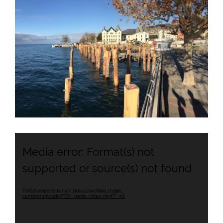
Lecteur
vidéo
Media error: Format(s) not
supported or source(s) not found
Télécharger le fichier: https://archibg.ch/wp-
content/uploads/FDV_news_video.mp4?_=1