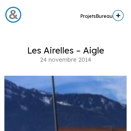
Projets
Bureau
Menu
Les Airelles – Aigle
Projets
24 novembre 2014
Architecture
Architecture d’intérieur
Réalisation
Expertise AE / AI
Expertise immobilière
Bureau