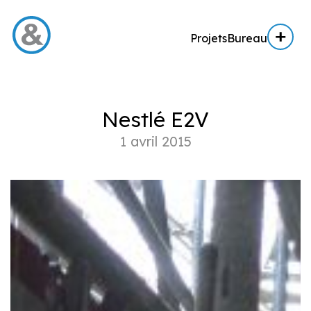
Projets
Bureau
Menu
Nestlé E2V
Projets
1 avril 2015
Architecture
Architecture d’intérieur
Réalisation
Expertise AE / AI
Expertise immobilière
Bureau