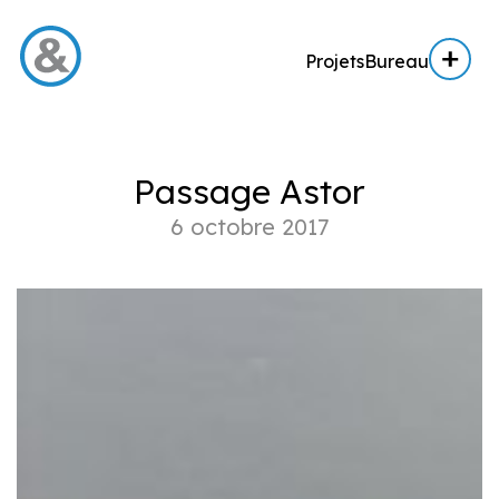
Projets
Bureau
Menu
Passage Astor
Projets
6 octobre 2017
Architecture
Architecture d’intérieur
Réalisation
Expertise AE / AI
Expertise immobilière
Bureau