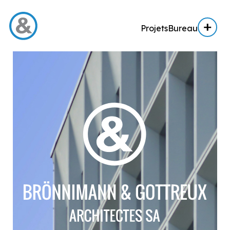
Projets
Bureau
Menu
Projets
Architecture
Architecture d’intérieur
Réalisation
Expertise AE / AI
Expertise immobilière
Bureau