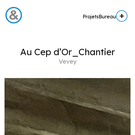
Projets
Bureau
Menu
Au Cep d’Or_Chantier
Projets
Vevey
Architecture
Architecture d’intérieur
Réalisation
Expertise AE / AI
Expertise immobilière
Bureau