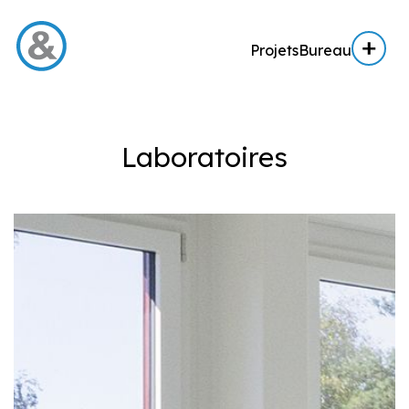
Projets
Bureau
Menu
Laboratoires
Projets
Architecture
Architecture d’intérieur
Réalisation
Expertise AE / AI
Expertise immobilière
Bureau