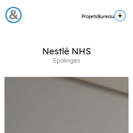
Projets
Bureau
Menu
Nestlé NHS
Projets
Epalinges
Architecture
Architecture d’intérieur
Réalisation
Expertise AE / AI
Expertise immobilière
Bureau