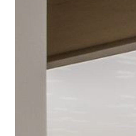
Menu
Projets
Architecture
Architecture d’inté
Réalisation
Expertise AE / AI
Expertise immobil