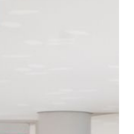
Contact
Brönnimann & Gottreux
architectes SA
Rue des Tilleuls 2
CH - 1800 Vevey
T +41 21 922 29 47
info@archibg.ch