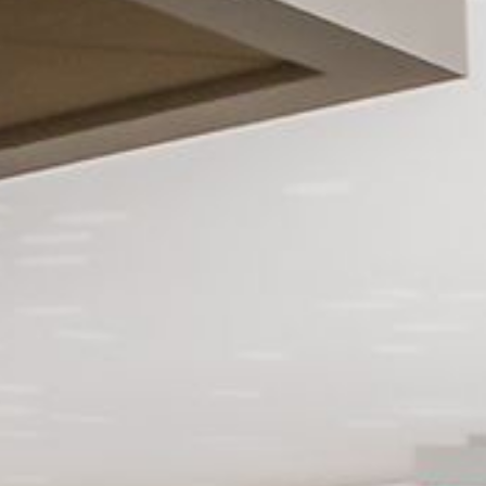
Bureau
Notre mission
Team
rieur
Jobs
Actualités
ière