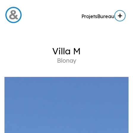
Projets
Bureau
Menu
Villa M
Projets
Blonay
Architecture
Architecture d’intérieur
Réalisation
Expertise AE / AI
Expertise immobilière
Bureau